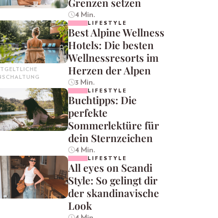
Grenzen setzen
4 Min.
LIFESTYLE
Best Alpine Wellness
Hotels: Die besten
Wellnessresorts im
Herzen der Alpen
TGELTLICHE
INSCHALTUNG
3 Min.
LIFESTYLE
Buchtipps: Die
perfekte
Sommerlektüre für
dein Sternzeichen
4 Min.
LIFESTYLE
All eyes on Scandi
Style: So gelingt dir
der skandinavische
Look
4 Min.