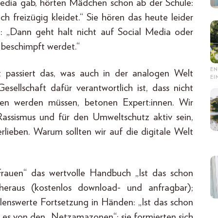
Media gab, hörten Mädchen schon ab der Schule:
uch freizügig kleidet.“ Sie hören das heute leider
 „Dann geht halt nicht auf Social Media oder
, beschimpft werdet.“
EN
t passiert das, was auch in der analogen Welt
E
esellschaft dafür verantwortlich ist, dass nicht
en werden müssen, betonen Expert:innen. Wir
assismus und für den Umweltschutz aktiv sein,
lieben. Warum sollten wir auf die digitale Welt
rauen“ das wertvolle Handbuch „Ist das schon
eraus (kostenlos download- und anfragbar);
hlenswerte Fortsetzung in Händen: „Ist das schon
e es von den „Netzamazonen“; sie formierten sich