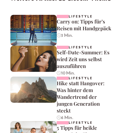
LIFESTYLE
Carry on: Tipps für’s
Reisen mit Handgepäck
3 Min.
LIFESTYLE
Self-Date-Summer: Es
wird Zeit uns selbst
auszuführen
10 Min.
LIFESTYLE
Hike statt Hangover:
Was hinter dem
Wandertrend der
jungen Generation
steckt
6 Min.
LIFESTYLE
5 Tipps für heikle