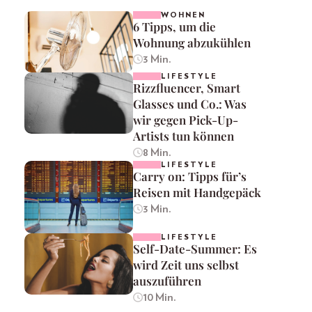
WOHNEN
6 Tipps, um die
Wohnung abzukühlen
3 Min.
LIFESTYLE
Rizzfluencer, Smart
Glasses und Co.: Was
wir gegen Pick-Up-
Artists tun können
8 Min.
LIFESTYLE
Carry on: Tipps für’s
Reisen mit Handgepäck
3 Min.
LIFESTYLE
Self-Date-Summer: Es
wird Zeit uns selbst
auszuführen
10 Min.