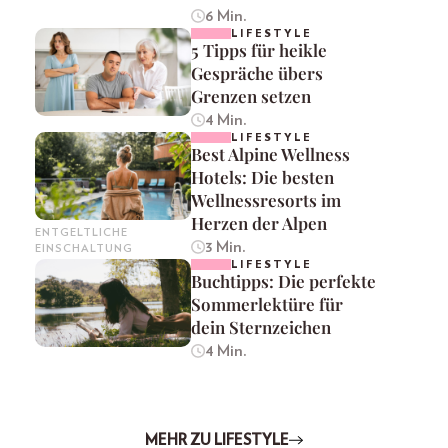
6 Min.
LIFESTYLE
5 Tipps für heikle
Gespräche übers
Grenzen setzen
4 Min.
LIFESTYLE
Best Alpine Wellness
Hotels: Die besten
Wellnessresorts im
Herzen der Alpen
ENTGELTLICHE
3 Min.
EINSCHALTUNG
LIFESTYLE
Buchtipps: Die perfekte
Sommerlektüre für
dein Sternzeichen
4 Min.
MEHR ZU LIFESTYLE