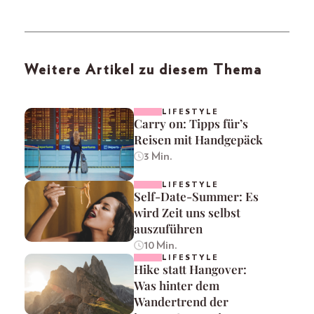
Weitere Artikel zu diesem Thema
LIFESTYLE
Carry on: Tipps für’s
Reisen mit Handgepäck
3 Min.
LIFESTYLE
Self-Date-Summer: Es
wird Zeit uns selbst
auszuführen
10 Min.
LIFESTYLE
Hike statt Hangover:
Was hinter dem
Wandertrend der