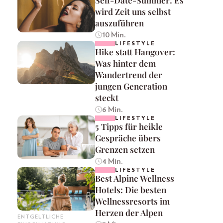
wird Zeit uns selbst
auszuführen
10 Min.
LIFESTYLE
Hike statt Hangover:
Was hinter dem
Wandertrend der
jungen Generation
steckt
6 Min.
LIFESTYLE
5 Tipps für heikle
Gespräche übers
Grenzen setzen
4 Min.
LIFESTYLE
Best Alpine Wellness
Hotels: Die besten
Wellnessresorts im
Herzen der Alpen
ENTGELTLICHE