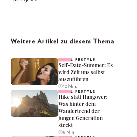
Weitere Artikel zu diesem Thema
LIFESTYLE
Self-Date-Summer: Es
wird Zeit uns selbst
auszuführen
10 Min.
LIFESTYLE
Hike statt Hangover:
Was hinter dem
Wandertrend der
jungen Generation
steckt
6 Min.