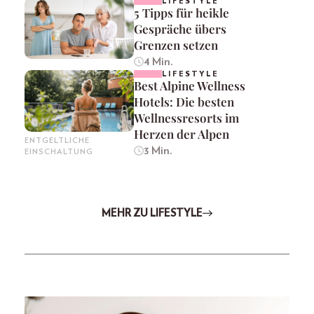
LIFESTYLE
5 Tipps für heikle
Gespräche übers
Grenzen setzen
4 Min.
LIFESTYLE
Best Alpine Wellness
Hotels: Die besten
Wellnessresorts im
Herzen der Alpen
ENTGELTLICHE
3 Min.
EINSCHALTUNG
MEHR ZU LIFESTYLE