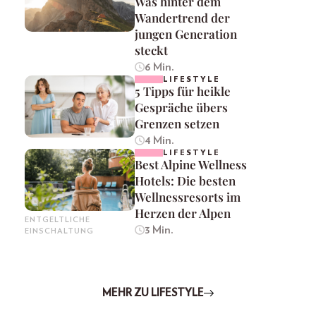
Was hinter dem
Wandertrend der
jungen Generation
steckt
6 Min.
LIFESTYLE
5 Tipps für heikle
Gespräche übers
Grenzen setzen
4 Min.
LIFESTYLE
Best Alpine Wellness
Hotels: Die besten
Wellnessresorts im
Herzen der Alpen
ENTGELTLICHE
3 Min.
EINSCHALTUNG
MEHR ZU LIFESTYLE