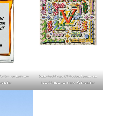
Parfüm von Lush, um
Seidentuch Maze Of Precious Square von
ersteller
Louis Vuitton, um € 520,- © Hersteller