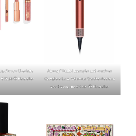
Lip Kit von Charlotte
Airwrap™ Multi-Haarstyler und -trockner
 € 35,99 © Hersteller
Complete Long Volumise Geschenkedition
von Dyson, um € 549,- © Hersteller