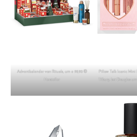
Adventkalender von Rituals, um e 99,90 ©
Pillow Talk Iconic Mini 
Hersteller
Tilbury, bei Douglas um