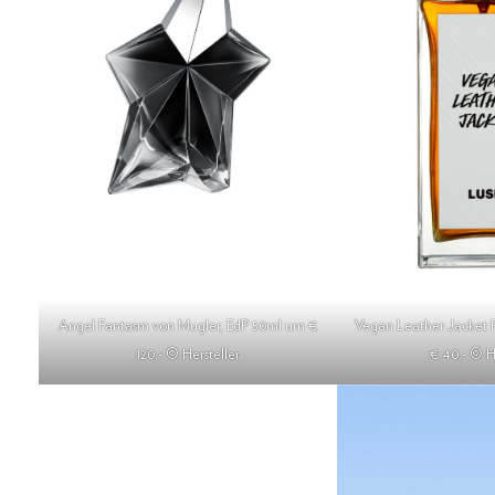
Angel Fantasm von Mugler, EdP 50ml um €
Vegan Leather Jacket 
120,- © Hersteller
€ 40,- © H