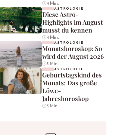
4 Min.
ASTROLOGIE
Diese Astro-
Highlights im August
musst du kennen
4 Min.
ASTROLOGIE
Monatshoroskop: So
wird der August 2026
5 Min.
ASTROLOGIE
Geburtstagskind des
Monats: Das große
Löwe-
Jahreshoroskop
3 Min.