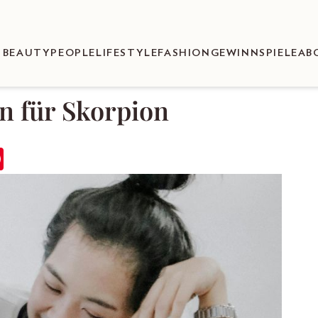
BEAUTY
PEOPLE
LIFESTYLE
FASHION
GEWINNSPIELE
AB
n für Skorpion