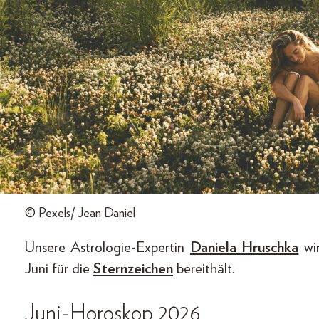
© Pexels/ Jean Daniel
Unsere Astrologie-Expertin
Daniela Hruschka
wir
Juni für die
Sternzeichen
bereithält.
Juni-Horoskop 2026