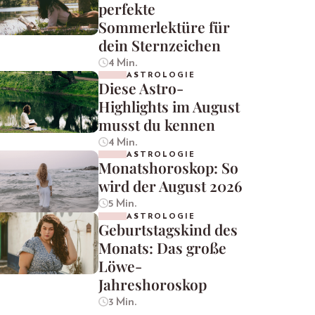
perfekte
Sommerlektüre für
dein Sternzeichen
4 Min.
ASTROLOGIE
Diese Astro-
Highlights im August
musst du kennen
4 Min.
ASTROLOGIE
Monatshoroskop: So
wird der August 2026
5 Min.
ASTROLOGIE
Geburtstagskind des
Monats: Das große
Löwe-
Jahreshoroskop
3 Min.