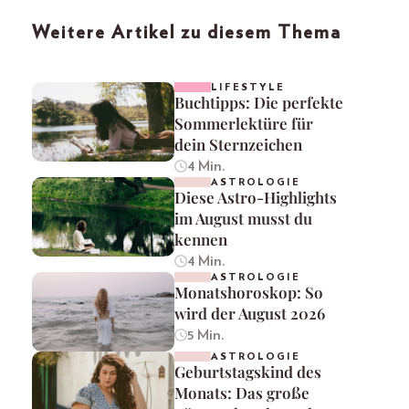
Weitere Artikel zu diesem Thema
LIFESTYLE
Buchtipps: Die perfekte
Sommerlektüre für
dein Sternzeichen
4 Min.
ASTROLOGIE
Diese Astro-Highlights
im August musst du
kennen
4 Min.
ASTROLOGIE
Monatshoroskop: So
wird der August 2026
5 Min.
ASTROLOGIE
Geburtstagskind des
Monats: Das große