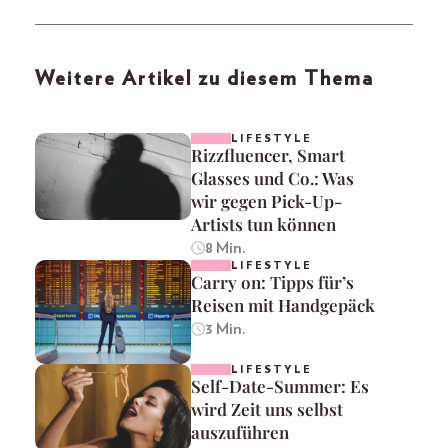
Weitere Artikel zu diesem Thema
LIFESTYLE
Rizzfluencer, Smart
Glasses und Co.: Was
wir gegen Pick-Up-
Artists tun können
8 Min.
LIFESTYLE
Carry on: Tipps für’s
Reisen mit Handgepäck
3 Min.
LIFESTYLE
Self-Date-Summer: Es
wird Zeit uns selbst
auszuführen