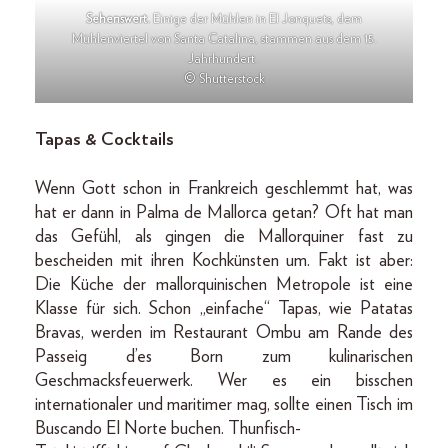
Sehenswert.
Einige der Mühlen in El Jonquets, dem
Mühlenviertel von Santa Catalina, stammen aus dem 15.
Jahrhundert.
© Shutterstock
Tapas & Cocktails
Wenn Gott schon in Frankreich geschlemmt hat, was
hat er dann in Palma de Mallorca getan? Oft hat man
das Gefühl, als gingen die Mallorquiner fast zu
bescheiden mit ihren Kochkünsten um. Fakt ist aber:
Die Küche der mallorquinischen Metropole ist eine
Klasse für sich. Schon „einfache“ Tapas, wie Patatas
Bravas, werden im Restaurant Ombu am Rande des
Passeig d’es Born zum kulinarischen
Geschmacksfeuerwerk. Wer es ein bisschen
internationaler und maritimer mag, sollte einen Tisch im
Buscando El Norte buchen. Thunfisch-