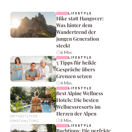
LIFESTYLE
Hike statt Hangover:
Was hinter dem
Wandertrend der
jungen Generation
steckt
6 Min.
LIFESTYLE
5 Tipps für heikle
Gespräche übers
Grenzen setzen
4 Min.
LIFESTYLE
Best Alpine Wellness
Hotels: Die besten
Wellnessresorts im
Herzen der Alpen
ENTGELTLICHE
3 Min.
EINSCHALTUNG
LIFESTYLE
Buchtipps: Die perfekte