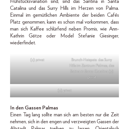
Frühstücksvariation sind, sind das Santina in Santa
Catalina und das Surry Hills im Herzen von Palma.
Einmal im gemütlichen Ambiente der beiden Cafés
Platz genommen, kann es schon mal vorkommen, dass
man sich Kaffee schlürfend neben Promis, wie Ann-
Kathrin Götze oder Model Stefanie Giesinger,
wiederfindet.
(c) privat
Brunch-Hotspots: das Surry
Hills im Zentrum Palmas, das
Satina in Santa Catalina (c)
privat
(c) privat
In den Gassen Palmas
Einen Tag lang sollte man sich am besten nur die Zeit
nehmen, sich in den engen und verzweigten Gassen der
Altstadt Palmas treiben zu lassen. Orientalisch