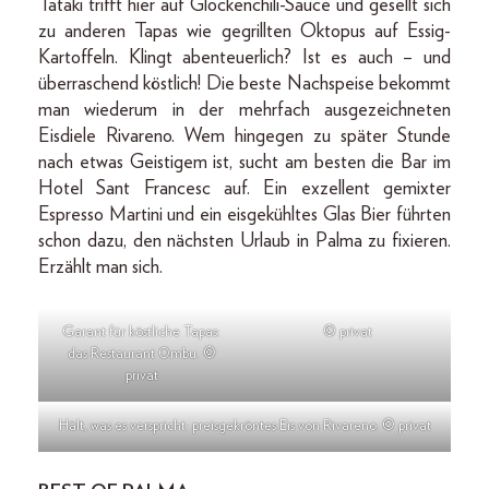
Tataki trifft hier auf Glockenchili-Sauce und gesellt sich
zu anderen Tapas wie gegrillten Oktopus auf Essig-
Kartoffeln. Klingt abenteuerlich? Ist es auch – und
überraschend köstlich! Die beste Nachspeise bekommt
man wiederum in der mehrfach ausgezeichneten
Eisdiele Rivareno. Wem hingegen zu später Stunde
nach etwas Geistigem ist, sucht am besten die Bar im
Hotel Sant Francesc auf. Ein exzellent gemixter
Espresso Martini und ein eisgekühltes Glas Bier führten
schon dazu, den nächsten Urlaub in Palma zu fixieren.
Erzählt man sich.
Garant für köstliche Tapas:
© privat
das Restaurant Ombu. ©
privat
Hält, was es verspricht: preisgekröntes Eis von Rivareno. © privat