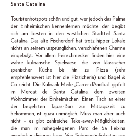
Santa Catalina
Touristenhotspots schön und gut, wer jedoch das Palma
der Einheimischen kennenlernen möchte, der begibt
sich am besten in den westlichen Stadtteil Santa
Catalina. Das alte Fischerdorf hat trotz hipper Lokale
nichts an seinem ursprünglichen, verschlafenen Charme
eingebüßt. Vor allem Feinschmecker finden hier eine
wahre kulinarische Spielwiese, die von klassischer
spanischer Küche bis hin zu Pizza (sehr
empfehlenswert ist hier die Pizzicheria) und Bagel &
Co. reicht. Die Kulinarik-Meile „Carrer d‘Anníbal“ gipfelt
im Mercat de Santa Catalina, dem zweiten
Wohnzimmer der Einheimischen. Einen Tisch an einer
der begehrten Tapas-Bars zur Mittagszeit zu
bekommen, ist quasi unmöglich. Muss man aber auch
nicht – es gibt zahlreiche Take-away-Möglichkeiten,
die man im nahegelegenen Parc de Sa Feixina
wunderbar dinieren kann. Von Sehenswürdigkeiten wie