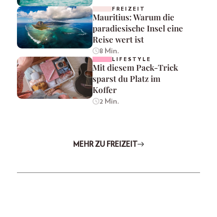
FREIZEIT
Mauritius: Warum die
paradiesische Insel eine
Reise wert ist
8 Min.
LIFESTYLE
Mit diesem Pack-Trick
sparst du Platz im
Koffer
2 Min.
MEHR ZU FREIZEIT