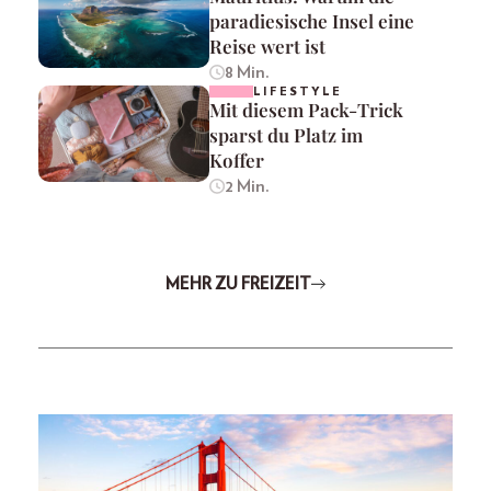
paradiesische Insel eine
Reise wert ist
8 Min.
LIFESTYLE
Mit diesem Pack-Trick
sparst du Platz im
Koffer
2 Min.
MEHR ZU FREIZEIT