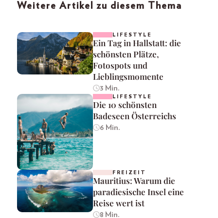
Weitere Artikel zu diesem Thema
LIFESTYLE
Ein Tag in Hallstatt: die
schönsten Plätze,
Fotospots und
Lieblingsmomente
3 Min.
LIFESTYLE
Die 10 schönsten
Badeseen Österreichs
6 Min.
FREIZEIT
Mauritius: Warum die
paradiesische Insel eine
Reise wert ist
8 Min.