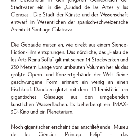
als Besucher:in in den jüngsten Geniestreich der
Stadtväter ein: in die „Ciudad de las Artes y las
Ciencias“. Die Stadt der Künste und der Wissenschaft
entwarf im Wesentlichen der spanisch-schweizerische
Architekt Santiago Calatrava.
Die Gebäude muten an, wie direkt aus einem Sience-
Fiction-Film entsprungen. Das nördliche, das „Palau de
les Arts Reina Sofía“ gilt mit seinen 14 Stockwerken und
230 Metern Länge vom umbauten Volumen her als das
größte Opern- und Konzertgebäude der Welt. Seine
geschwungene Form erinnert ein wenig an einen
Fischkopf. Daneben glotzt mit dem „L’Hemisfèric“ ein
gigantisches Glasauge aus den umgebenden
künstlichen Wasserflächen. Es beherbergt ein IMAX-
3D-Kino und ein Planetarium.
Noch gigantischer erscheint das anschließende „Museu
de les Ciències Príncep Felip“ – das