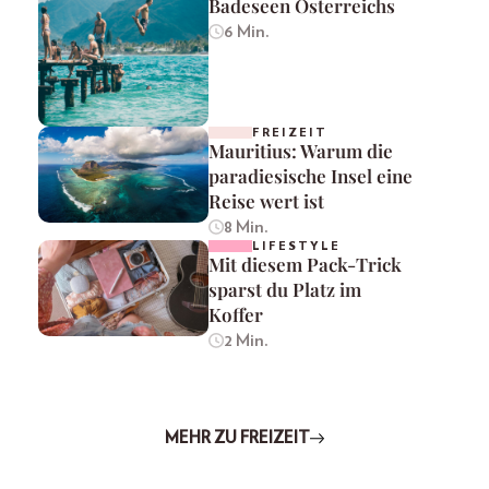
Badeseen Österreichs
6 Min.
FREIZEIT
Mauritius: Warum die
paradiesische Insel eine
Reise wert ist
8 Min.
LIFESTYLE
Mit diesem Pack-Trick
sparst du Platz im
Koffer
2 Min.
MEHR ZU FREIZEIT