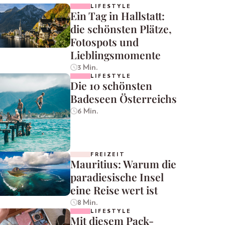
LIFESTYLE
Ein Tag in Hallstatt:
die schönsten Plätze,
Fotospots und
Lieblingsmomente
3 Min.
LIFESTYLE
Die 10 schönsten
Badeseen Österreichs
6 Min.
FREIZEIT
Mauritius: Warum die
paradiesische Insel
eine Reise wert ist
8 Min.
LIFESTYLE
Mit diesem Pack-