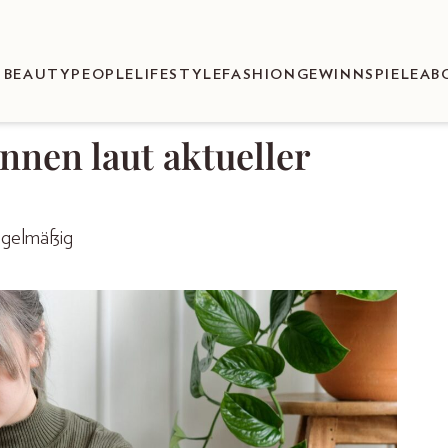
BEAUTY
PEOPLE
LIFESTYLE
FASHION
GEWINNSPIELE
AB
nnen laut aktueller
egelmäßig