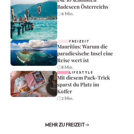
Badeseen Österreichs
6 Min.
FREIZEIT
Mauritius: Warum die
paradiesische Insel eine
Reise wert ist
8 Min.
LIFESTYLE
Mit diesem Pack-Trick
sparst du Platz im
Koffer
2 Min.
MEHR ZU FREIZEIT