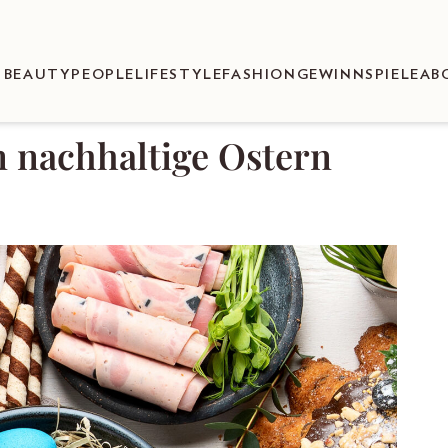
BEAUTY
PEOPLE
LIFESTYLE
FASHION
GEWINNSPIELE
AB
n nachhaltige Ostern