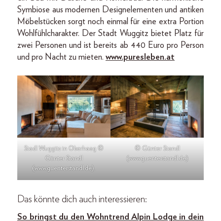
Symbiose aus modernen Designelementen und antiken
Möbelstücken sorgt noch einmal für eine extra Portion
Wohlfühlcharakter. Der Stadt Wuggitz bietet Platz für
zwei Personen und ist bereits ab 440 Euro pro Person
und pro Nacht zu mieten.
www.puresleben.at
Stadl Wuggitz in Oberhaag ©
© Günter Standl
Günter Standl
(www.guenterstandl.de)
(www.guenterstandl.de).
Das könnte dich auch interessieren:
So bringst du den Wohntrend Alpin Lodge in dein