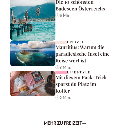
Die 10 schönsten
Badeseen Österreichs
6 Min.
FREIZEIT
Mauritius: Warum die
paradiesische Insel eine
Reise wert ist
8 Min.
LIFESTYLE
Mit diesem Pack-Trick
sparst du Platz im
Koffer
2 Min.
MEHR ZU FREIZEIT