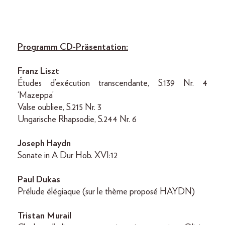
Programm CD-Präsentation:
Franz Liszt
Études d’exécution transcendante, S.139 Nr. 4
‘Mazeppa’
Valse oubliee, S.215 Nr. 3
Ungarische Rhapsodie, S.244 Nr. 6
Joseph Haydn
Sonate in A Dur Hob. XVI:12
Paul Dukas
Prélude élégiaque (sur le thème proposé HAYDN)
Tristan Murail