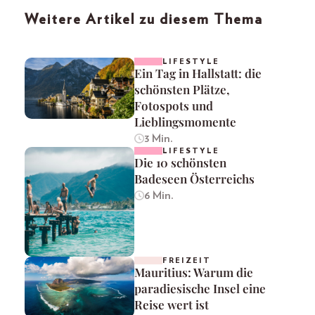
Weitere Artikel zu diesem Thema
LIFESTYLE
Ein Tag in Hallstatt: die
schönsten Plätze,
Fotospots und
Lieblingsmomente
3 Min.
LIFESTYLE
Die 10 schönsten
Badeseen Österreichs
6 Min.
FREIZEIT
Mauritius: Warum die
paradiesische Insel eine
Reise wert ist