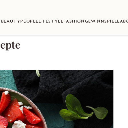
BEAUTY
PEOPLE
LIFESTYLE
FASHION
GEWINNSPIELE
AB
epte