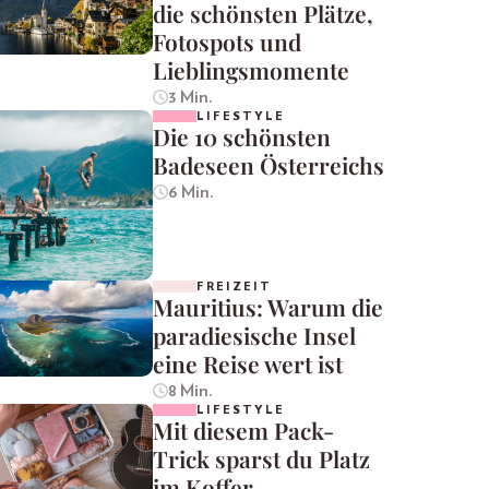
die schönsten Plätze,
Fotospots und
Lieblingsmomente
3 Min.
LIFESTYLE
Die 10 schönsten
Badeseen Österreichs
6 Min.
FREIZEIT
Mauritius: Warum die
paradiesische Insel
eine Reise wert ist
8 Min.
LIFESTYLE
Mit diesem Pack-
Trick sparst du Platz
im Koffer