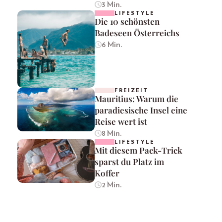
3 Min.
LIFESTYLE
Die 10 schönsten
Badeseen Österreichs
6 Min.
FREIZEIT
Mauritius: Warum die
paradiesische Insel eine
Reise wert ist
8 Min.
LIFESTYLE
Mit diesem Pack-Trick
sparst du Platz im
Koffer
2 Min.