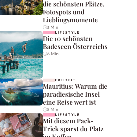
die schönsten Plätze,
Fotospots und
Lieblingsmomente
3 Min.
LIFESTYLE
Die 10 schönsten
Badeseen Österreichs
6 Min.
FREIZEIT
Mauritius: Warum die
paradiesische Insel
eine Reise wert ist
8 Min.
LIFESTYLE
Mit diesem Pack-
Trick sparst du Platz
im Koffer