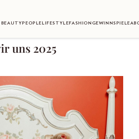
BEAUTY
PEOPLE
LIFESTYLE
FASHION
GEWINNSPIELE
AB
wir uns 2025