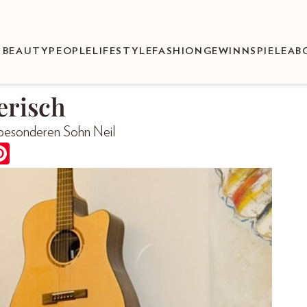
BEAUTY
PEOPLE
LIFESTYLE
FASHION
GEWINNSPIELE
AB
erisch
 besonderen Sohn Neil