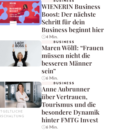
BUSINESS
WIENERIN Business
Boost: Der nächste
Schritt für dein
Business beginnt hier
4 Min.
BUSINESS
Maren Wölfl: “Frauen
müssen nicht die
besseren Männer
sein”
6 Min.
BUSINESS
Anne Aubrunner
über Vertrauen,
Tourismus und die
besondere Dynamik
TGELTLICHE
INSCHALTUNG
hinter FMTG Invest
6 Min.