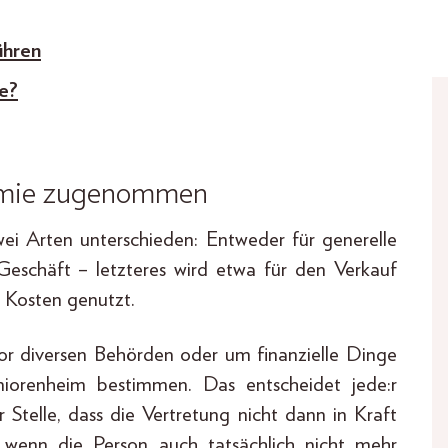
ühren
ie?
demie zugenommen
ei Arten unterschieden: Entweder für generelle
eschäft – letzteres wird etwa für den Verkauf
n Kosten genutzt.
or diversen Behörden oder um finanzielle Dinge
orenheim bestimmen. Das entscheidet jede:r
er Stelle, dass die Vertretung nicht dann in Kraft
t, wenn die Person auch tatsächlich nicht mehr