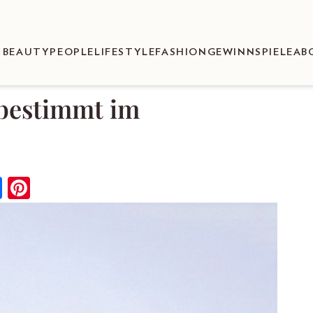
BEAUTY
PEOPLE
LIFESTYLE
FASHION
GEWINNSPIELE
AB
 bestimmt im