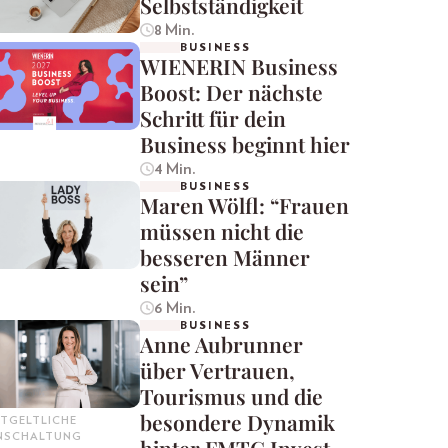
Selbstständigkeit
8 Min.
BUSINESS
WIENERIN Business
Boost: Der nächste
Schritt für dein
Business beginnt hier
4 Min.
BUSINESS
Maren Wölfl: “Frauen
müssen nicht die
besseren Männer
sein”
6 Min.
BUSINESS
Anne Aubrunner
über Vertrauen,
Tourismus und die
besondere Dynamik
TGELTLICHE
INSCHALTUNG