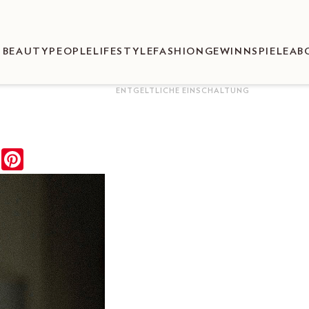
BEAUTY
PEOPLE
LIFESTYLE
FASHION
GEWINNSPIELE
AB
ENTGELTLICHE EINSCHALTUNG