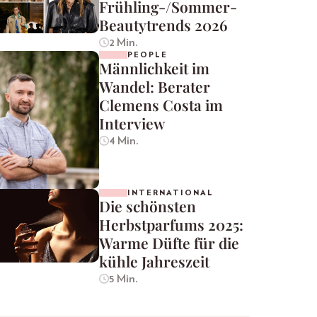
Frühling-/Sommer-
Beautytrends 2026
2 Min.
PEOPLE
Männlichkeit im
Wandel: Berater
Clemens Costa im
Interview
4 Min.
INTERNATIONAL
Die schönsten
Herbstparfums 2025:
Warme Düfte für die
kühle Jahreszeit
5 Min.