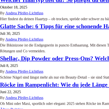
Welcher Haartyp bist du? So pflegst du dei
Oktober 18, 2025
By
Andrea Pfeifer-Lichtfuss
Hier findest du deinen Haartyp – ob trocken, spröde oder schwer zu bä
Glatte Sache: 6 Tipps für eine schonende H
Juli 30, 2025
By
Andrea Pfeifer-Lichtfuss
Die Bikinizone ist die Endgegnerin in puncto Enthaarung. Mit diesen T
Rötungen und Co vermeiden.
Shellac, Dip Powder oder Press-Ons? Welch
Juli 8, 2025
By
Andrea Pfeifer-Lichtfuss
Schöne Nägel sind längst mehr als nur ein Beauty-Detail – sie sind Sta
Röcke im Rampenlicht: Wie du jede Länge s
Juni 22, 2025
By
Andrea Pfeifer-Lichtfuss
Ob Mini oder Maxi, sportlich oder elegant: 2025 stehen Röcke im Ramp