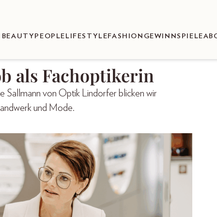
BEAUTY
PEOPLE
LIFESTYLE
FASHION
GEWINNSPIELE
AB
b als Fachoptikerin
e Sallmann von Optik Lindorfer blicken wir
, Handwerk und Mode.