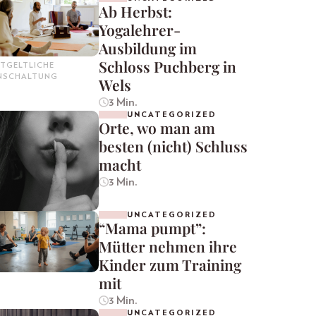
Ab Herbst:
Yogalehrer-
Ausbildung im
Schloss Puchberg in
TGELTLICHE
INSCHALTUNG
Wels
3 Min.
UNCATEGORIZED
Orte, wo man am
besten (nicht) Schluss
macht
3 Min.
UNCATEGORIZED
“Mama pumpt”:
Mütter nehmen ihre
Kinder zum Training
mit
3 Min.
UNCATEGORIZED