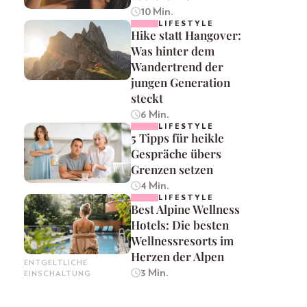
10 Min.
LIFESTYLE
Hike statt Hangover:
Was hinter dem
Wandertrend der
jungen Generation
steckt
6 Min.
LIFESTYLE
5 Tipps für heikle
Gespräche übers
Grenzen setzen
4 Min.
LIFESTYLE
Best Alpine Wellness
Hotels: Die besten
Wellnessresorts im
Herzen der Alpen
ENTGELTLICHE
3 Min.
EINSCHALTUNG