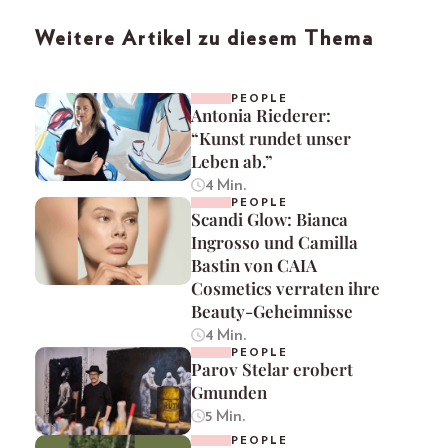
Weitere Artikel zu diesem Thema
PEOPLE
Antonia Riederer:
“Kunst rundet unser
Leben ab.”
4 Min.
PEOPLE
Scandi Glow: Bianca
Ingrosso und Camilla
Bastin von CAIA
Cosmetics verraten ihre
Beauty-Geheimnisse
4 Min.
PEOPLE
Parov Stelar erobert
Gmunden
5 Min.
PEOPLE