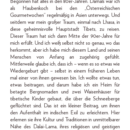
Begonnen hat alles in den 80er-Jahren. Damals war ich
als Haubenkoch bei den „Österreichischen
Gourmetwochen“ regelmäßig in Asien unterwegs. Und
seitdem war mein großer Traum, einmal nach Lhasa, in
diese geheimnisvolle Hauptstadt Tibets, zu reisen.
Dieser Traum hat sich dann Mitte der 90er-Jahre für
mich erfüllt. Und ich weiß selbst nicht so genau, wo das
herkommt, aber ich habe mich diesem Land und seinen
Menschen von Anfang an zugehörig gefühlt.
Mittlerweile glaube ich, dass ich – wenn es so etwas wie
Wiedergeburt gibt – selbst in einem früheren Leben
mal einer von ihnen gewesen bin. Ich wollte etwas tun,
etwas beitragen, und darum habe ich ein Heim für
betagte Bergnomaden und zwei Waisenhäuser für
tibetische Kinder gebaut, die über die Schneeberge
geflüchtet sind. Das ist ein kleiner Beitrag, um ihnen
den Aufenthalt im indischen Exil zu erleichtern. Hier
erlernen sie ihre Kultur und Traditionen in unmittelbarer
Nähe des Dalai-Lama, ihres religiösen und geistigen