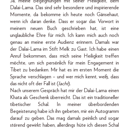
Ja, meine Begegnungen mit seiner Heiligkeit, dem
Dalai-Lama. Das sind sehr besondere und inspirierende
Momente, da bekomme ich heute noch Gänsehaut,
wenn ich daran denke. Dass er sogar das Vorwort in
meinem neuen Buch geschrieben hat, ist eine
unglaubliche Ehre für mich. Ich kann mich auch noch
genau an meine erste Audienz erinnern. Damals war
der Dalai-Lama im Stift Melk zu Gast. Ich habe einen
Anruf bekommen, dass mich seine Heiligkeit treffen
möchte, um sich persönlich für mein Engagement in
Tibet zu bedanken. Mir hat es im ersten Moment die
Sprache verschlagen – und wer mich kennt, weiß, dass
das nicht oft der Fall ist (
lacht
).
Nach unserem Gespräch hat mir der Dalai-Lama einen
Khata als Geschenk überreicht. Das ist ein traditioneller
tibetischer Schal. In meiner überbordenden
Begeisterung habe ich ihn gebeten, mir ein Autogramm
darauf zu geben. Das mag damals peinlich und sogar
störend gewirkt haben, allerdings hüte ich diesen Schal