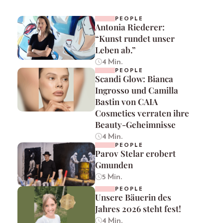
PEOPLE
Antonia Riederer:
“Kunst rundet unser
Leben ab.”
4 Min.
PEOPLE
Scandi Glow: Bianca
Ingrosso und Camilla
Bastin von CAIA
Cosmetics verraten ihre
Beauty-Geheimnisse
4 Min.
PEOPLE
Parov Stelar erobert
Gmunden
5 Min.
PEOPLE
Unsere Bäuerin des
Jahres 2026 steht fest!
4 Min.