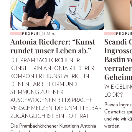
4 Min.
PEOPLE
PEOPL
Antonia Riederer: “Kunst
Scandi 
rundet unser Leben ab.”
Ingross
Bastin 
DIE PRAMBACHKIRCHENER
verraten
KÜNSTLERIN ANTONIA RIEDERER
Geheimn
KOMPONIERT KUNSTWERKE, IN
DENEN FARBE, FORM UND
WIE GELIN
STIMMUNG ZU EINER
LOOK"?
AUSGEWOGENEN BILDSPRACHE
Bianca Ingros
VERSCHMELZEN, DIE UNMITTELBAR
Cosmetics sp
ZUGÄNGLICH IST. EIN PORTRÄT.
und wie wir k
Die Prambachkirchener Künstlerin Antonia
werden.