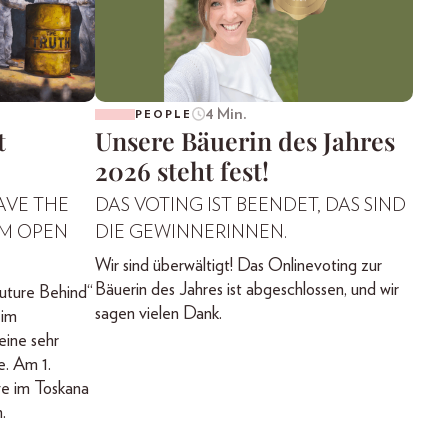
4 Min.
PEOPLE
t
Unsere Bäuerin des Jahres
2026 steht fest!
AVE THE
DAS VOTING IST BEENDET, DAS SIND
IM OPEN
DIE GEWINNERINNEN.
Wir sind überwältigt! Das Onlinevoting zur
Bäuerin des Jahres ist abgeschlossen, und wir
uture Behind“
sagen vielen Dank.
 im
ine sehr
e. Am 1.
ve im Toskana
.