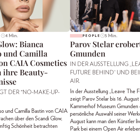
4 Min.
5 Min.
E
PEOPLE
Glow: Bianca
Parov Stelar erober
o und Camilla
Gmunden
von CAIA Cosmetics
IN DER AUSSTELLUNG „LE
 ihre Beauty-
FUTURE BEHIND“ UND BE
isse
AIR.
In der Ausstellung „Leave The F
GT DER "NO-MAKE-UP-
zeigt Parov Stelar bis 16. August
Kammerhof Museum Gmunden e
so und Camilla Bastin von CAIA
persönliche Auswahl seiner Werk
rachen über den Scandi Glow,
August kann man den Künstler li
ünftig Schönheit betrachten
Park bei einem Open Air erleben