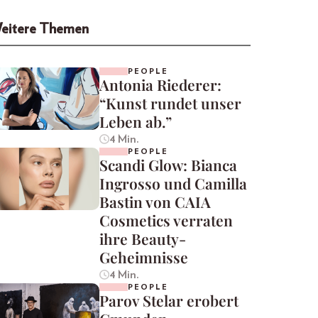
eitere Themen
PEOPLE
Antonia Riederer:
“Kunst rundet unser
Leben ab.”
4 Min.
PEOPLE
Scandi Glow: Bianca
Ingrosso und Camilla
Bastin von CAIA
Cosmetics verraten
ihre Beauty-
Geheimnisse
4 Min.
PEOPLE
Parov Stelar erobert