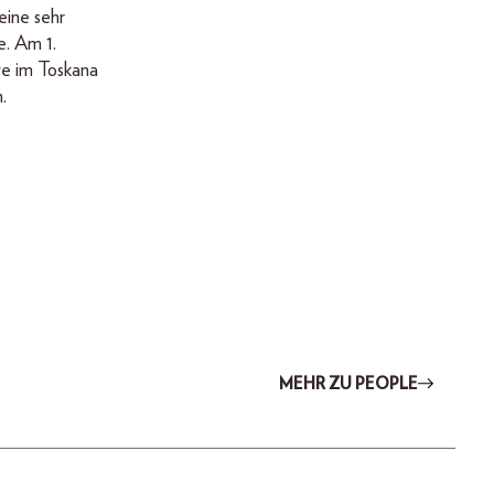
ine sehr
e. Am 1.
ve im Toskana
.
MEHR ZU PEOPLE