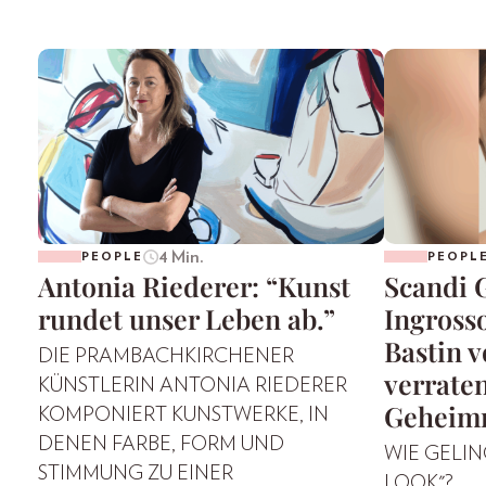
4 Min.
PEOPLE
PEOPL
Antonia Riederer: “Kunst
Scandi 
rundet unser Leben ab.”
Ingross
Bastin 
DIE PRAMBACHKIRCHENER
verraten
KÜNSTLERIN ANTONIA RIEDERER
Geheimn
KOMPONIERT KUNSTWERKE, IN
DENEN FARBE, FORM UND
WIE GELIN
STIMMUNG ZU EINER
LOOK"?