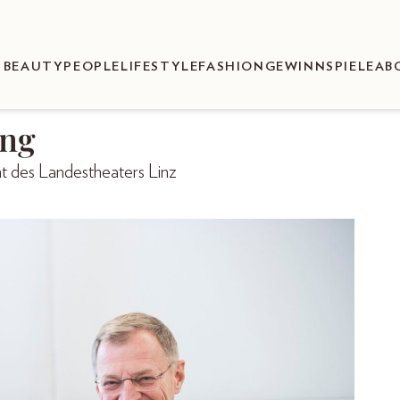
BEAUTY
PEOPLE
LIFESTYLE
FASHION
GEWINNSPIELE
AB
ung
t des Landestheaters Linz