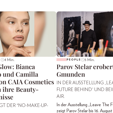
4 Min.
5 Min.
E
PEOPLE
Glow: Bianca
Parov Stelar erober
o und Camilla
Gmunden
von CAIA Cosmetics
IN DER AUSSTELLUNG „LE
 ihre Beauty-
FUTURE BEHIND“ UND BE
isse
AIR.
In der Ausstellung „Leave The F
GT DER "NO-MAKE-UP-
zeigt Parov Stelar bis 16. August