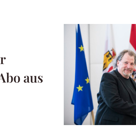
r
 Abo aus