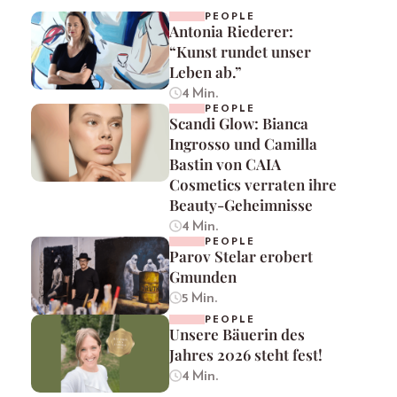
PEOPLE
Antonia Riederer:
“Kunst rundet unser
Leben ab.”
4 Min.
PEOPLE
Scandi Glow: Bianca
Ingrosso und Camilla
Bastin von CAIA
Cosmetics verraten ihre
Beauty-Geheimnisse
4 Min.
PEOPLE
Parov Stelar erobert
Gmunden
5 Min.
PEOPLE
Unsere Bäuerin des
Jahres 2026 steht fest!
4 Min.