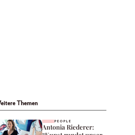
eitere Themen
PEOPLE
Antonia Riederer:
“Kunst rundet unser