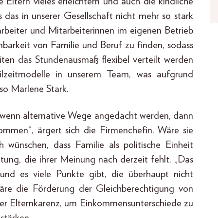
 Eltern vieles erleichtern und auch die kindliche
s das in unserer Gesellschaft nicht mehr so stark
arbeiter und Mitarbeiterinnen im eigenen Betrieb
inbarkeit von Familie und Beruf zu finden, sodass
zeiten das Stundenausmaß flexibel verteilt werden
Teilzeitmodelle in unserem Team, was aufgrund
, so Marlene Stark.
und wenn alternative Wege angedacht werden, dann
kommen“, ärgert sich die Firmenchefin. Wäre sie
h wünschen, dass Familie als politische Einheit
etung, die ihrer Meinung nach derzeit fehlt. „Das
und es viele Punkte gibt, die überhaupt nicht
 wäre die Förderung der Gleichberechtigung von
der Elternkarenz, um Einkommensunterschiede zu
 stärken.