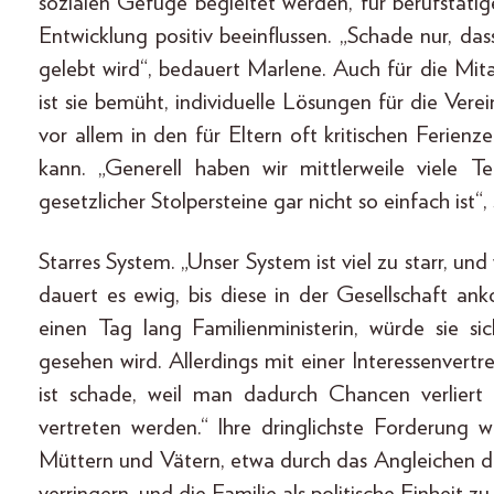
sozialen Gefüge begleitet werden, für berufstätige
Entwicklung positiv beeinflussen. „Schade nur, das
gelebt wird“, bedauert Marlene. Auch für die Mit
ist sie bemüht, individuelle Lösungen für die Vere
vor allem in den für Eltern oft kritischen Ferien
kann. „Generell haben wir mittlerweile viele 
gesetzlicher Stolpersteine gar nicht so einfach ist“
Starres System. „Unser System ist viel zu starr, 
dauert es ewig, bis diese in der Gesellschaft an
einen Tag lang Familienministerin, würde sie sic
gesehen wird. Allerdings mit einer Interessenvertr
ist schade, weil man dadurch Chancen verliert 
vertreten werden.“ Ihre dringlichste Forderung
Müttern und Vätern, etwa durch das Angleichen 
verringern, und die Familie als politische Einheit zu