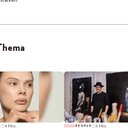
 Thema
4 Min.
5 Min.
E
PEOPLE