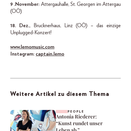
9 .November:
Attergauhalle, St. Georgen im Attergau
(OÖ)
18. Dez.,
Brucknerhaus, Linz (OÖ) – das einzige
Unplugged-Konzert!
www.lemomusic.com
Instagram:
captain.lemo
Weitere Artikel zu diesem Thema
PEOPLE
Antonia Riederer:
“Kunst rundet unser
Leben ab.”