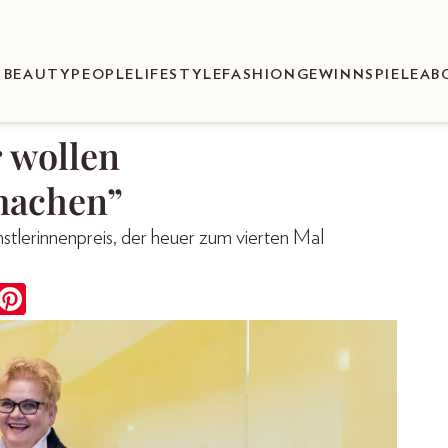
BEAUTY
PEOPLE
LIFESTYLE
FASHION
GEWINNSPIELE
AB
 wollen
machen”
lerinnenpreis, der heuer zum vierten Mal