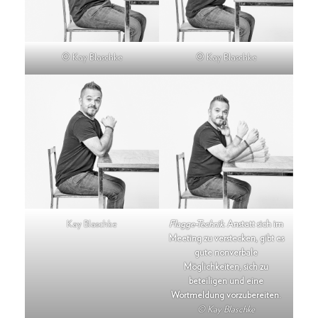
© Kay Blaschke
© Kay Blaschke
Kay Blaschke
Flagge-Technik.
Anstatt sich im
Meeting zu verstecken, gibt es
gute nonverbale
Möglichkeiten, sich zu
beteiligen und eine
Wortmeldung vorzubereiten.
© Kay Blaschke