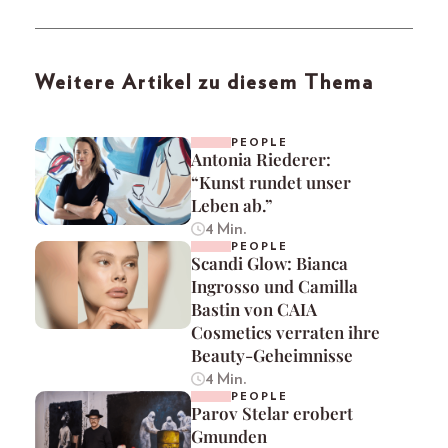
Weitere Artikel zu diesem Thema
PEOPLE
Antonia Riederer:
“Kunst rundet unser
Leben ab.”
4 Min.
PEOPLE
Scandi Glow: Bianca
Ingrosso und Camilla
Bastin von CAIA
Cosmetics verraten ihre
Beauty-Geheimnisse
4 Min.
PEOPLE
Parov Stelar erobert
Gmunden