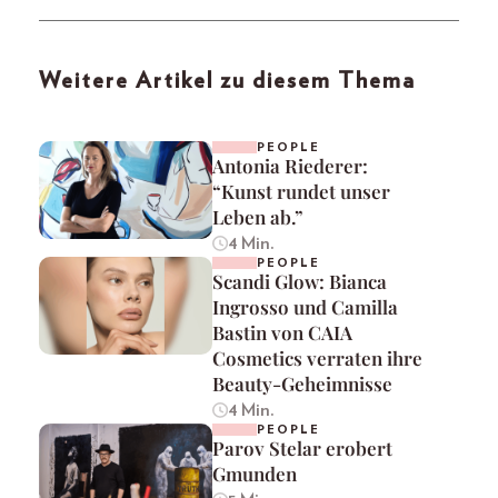
Weitere Artikel zu diesem Thema
PEOPLE
Antonia Riederer:
“Kunst rundet unser
Leben ab.”
4 Min.
PEOPLE
Scandi Glow: Bianca
Ingrosso und Camilla
Bastin von CAIA
Cosmetics verraten ihre
Beauty-Geheimnisse
4 Min.
PEOPLE
Parov Stelar erobert
Gmunden