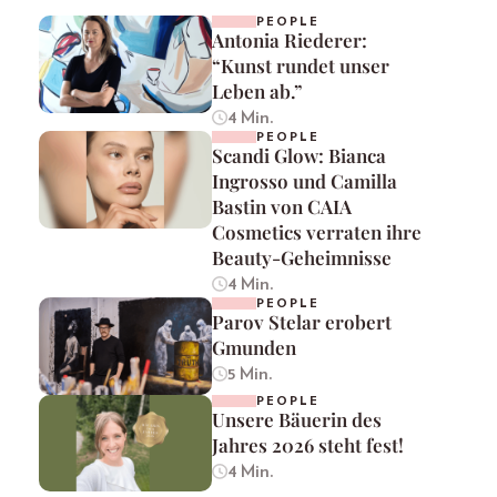
PEOPLE
Antonia Riederer:
“Kunst rundet unser
Leben ab.”
4 Min.
PEOPLE
Scandi Glow: Bianca
Ingrosso und Camilla
Bastin von CAIA
Cosmetics verraten ihre
Beauty-Geheimnisse
4 Min.
PEOPLE
Parov Stelar erobert
Gmunden
5 Min.
PEOPLE
Unsere Bäuerin des
Jahres 2026 steht fest!
4 Min.