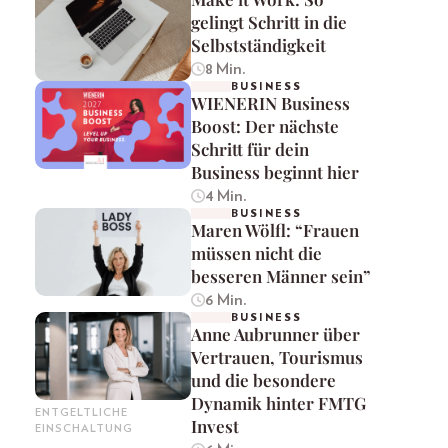
gelingt Schritt in die
Selbstständigkeit
8 Min.
BUSINESS
WIENERIN Business
Boost: Der nächste
Schritt für dein
Business beginnt hier
4 Min.
BUSINESS
Maren Wölfl: “Frauen
müssen nicht die
besseren Männer sein”
6 Min.
BUSINESS
Anne Aubrunner über
Vertrauen, Tourismus
und die besondere
Dynamik hinter FMTG
ENTGELTLICHE
Invest
EINSCHALTUNG