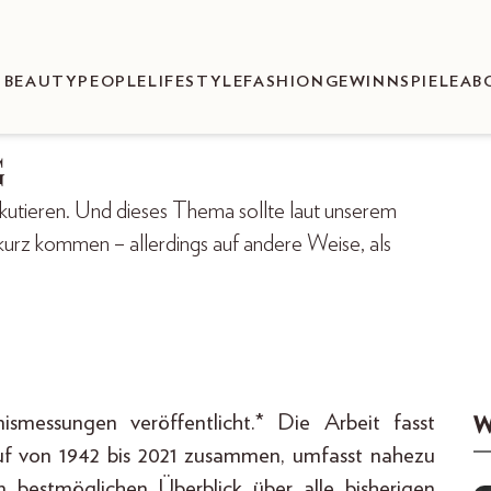
BEAUTY
PEOPLE
LIFESTYLE
FASHION
GEWINNSPIELE
AB
G
skutieren. Und dieses Thema sollte laut unserem
urz kommen – allerdings auf andere Weise, als
messungen veröffentlicht.* Die Arbeit fasst
W
auf von 1942 bis 2021 zusammen, umfasst nahezu
bestmöglichen Überblick über alle bisherigen