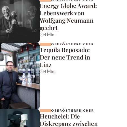
OBERÖSTERREICHER
Energy Globe Award:
Lebenswerk von
Wolfgang Neumann
geehrt
4 Min.
OBERÖSTERREICHER
Tequila Reposado:
Der neue Trend in
Linz
4 Min.
OBERÖSTERREICHER
Heuchelei: Die
Diskrepanz zwischen