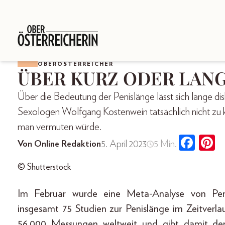
OBERÖSTERREICHER
ÜBER KURZ ODER LAN
Über die Bedeutung der Penislänge lässt sich lange di
Sexologen Wolfgang Kostenwein tatsächlich nicht zu k
man vermuten würde.
5. April 2023
5 Min.
Von Online Redaktion
© Shutterstock
Im Februar wurde eine Meta-Analyse von Penis
insgesamt 75 Studien zur Penislänge im Zeitverl
56.000 Messungen weltweit und gibt damit den 