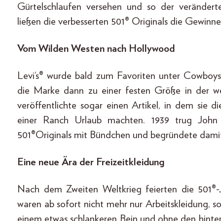
Gürtelschlaufen versehen und so der verände
ließen die verbesserten 501® Originals die Gewinne
Vom Wilden Westen nach Hollywood
Levi‘s® wurde bald zum Favoriten unter Cowboys
die Marke dann zu einer festen Größe in der wes
veröffentlichte sogar einen Artikel, in dem sie d
einer Ranch Urlaub machten. 1939 trug Joh
501®Originals mit Bündchen und begründete damit
Eine neue Ära der Freizeitkleidung
Nach dem Zweiten Weltkrieg feierten die 501®-J
waren ab sofort nicht mehr nur Arbeitskleidung, s
einem etwas schlankeren Bein und ohne den hinte