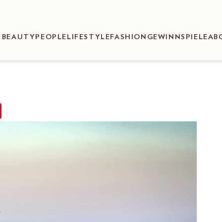
BEAUTY
PEOPLE
LIFESTYLE
FASHION
GEWINNSPIELE
AB