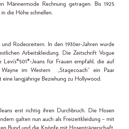
rten Männermode Rechnung getragen. Bis 1925
 in die Höhe schnellen.
 und Rodeoreitern. In den 1930er-Jahren wurde
tlichen Arbeitskleidung. Die Zeitschrift Vogue
ie Levi‘s®501®-Jeans für Frauen empfahl, die auf
n Wayne im Western „Stagecoach“ ein Paar
 eine langjährige Beziehung zu Hollywood.
eans erst richtig ihren Durchbruch. Die Hosen
ondern galten nun auch als Freizeitkleidung – mit
ren Bund und die Knöpfe mit Hosenträgerschaft.