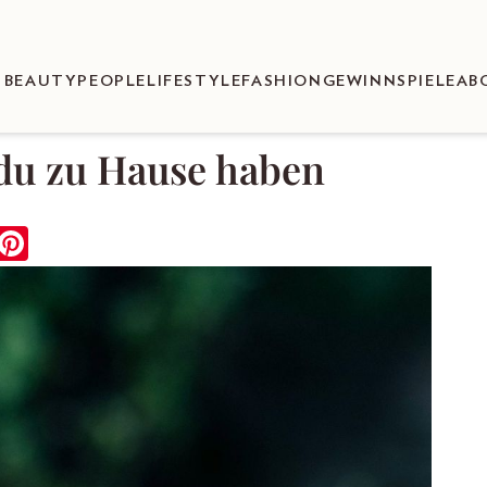
BEAUTY
PEOPLE
LIFESTYLE
FASHION
GEWINNSPIELE
AB
t du zu Hause haben