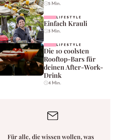
5 Min.
LIFESTYLE
Einfach Krauli
3 Min.
LIFESTYLE
Die 10 coolsten
Rooftop-Bars für
deinen After-Work-
Drink
4 Min.
Für alle, die wissen wollen, was