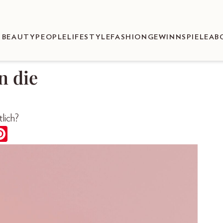
BEAUTY
PEOPLE
LIFESTYLE
FASHION
GEWINNSPIELE
AB
n die
lich?