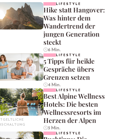
LIFESTYLE
Hike statt Hangover:
Was hinter dem
Wandertrend der
jungen Generation
steckt
6 Min.
LIFESTYLE
5 Tipps für heikle
Gespräche übers
Grenzen setzen
4 Min.
LIFESTYLE
Best Alpine Wellness
Hotels: Die besten
Wellnessresorts im
Herzen der Alpen
TGELTLICHE
INSCHALTUNG
3 Min.
LIFESTYLE