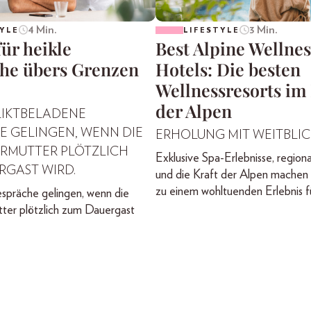
4 Min.
3 Min.
YLE
LIFESTYLE
für heikle
Best Alpine Wellnes
he übers Grenzen
Hotels: Die besten
Wellnessresorts im
der Alpen
LIKTBELADENE
E GELINGEN, WENN DIE
ERHOLUNG MIT WEITBLIC
RMUTTER PLÖTZLICH
Exklusive Spa-Erlebnisse, regiona
RGAST WIRD.
und die Kraft der Alpen machen 
zu einem wohltuenden Erlebnis fü
spräche gelingen, wenn die
ter plötzlich zum Dauergast