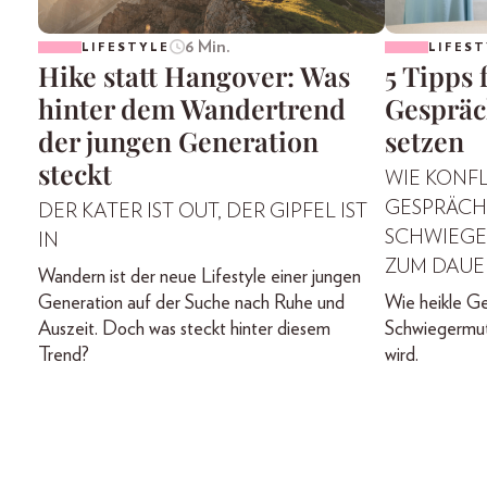
6 Min.
LIFESTYLE
LIFEST
Hike statt Hangover: Was
5 Tipps 
hinter dem Wandertrend
Gespräc
der jungen Generation
setzen
steckt
WIE KONF
GESPRÄCH
DER KATER IST OUT, DER GIPFEL IST
SCHWIEGE
IN
ZUM DAUE
Wandern ist der neue Lifestyle einer jungen
Generation auf der Suche nach Ruhe und
Wie heikle Ge
Auszeit. Doch was steckt hinter diesem
Schwiegermut
Trend?
wird.