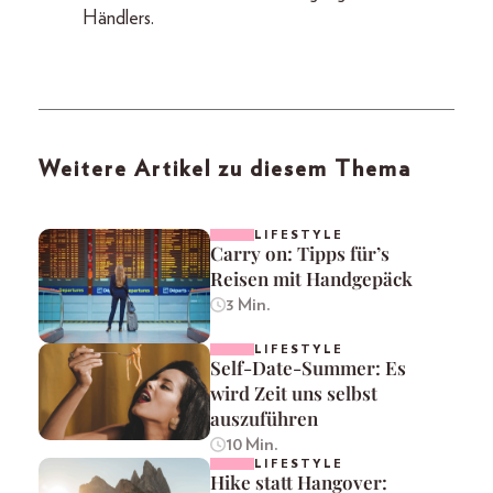
Händlers.
Weitere Artikel zu diesem Thema
LIFESTYLE
Carry on: Tipps für’s
Reisen mit Handgepäck
3 Min.
LIFESTYLE
Self-Date-Summer: Es
wird Zeit uns selbst
auszuführen
10 Min.
LIFESTYLE
Hike statt Hangover: