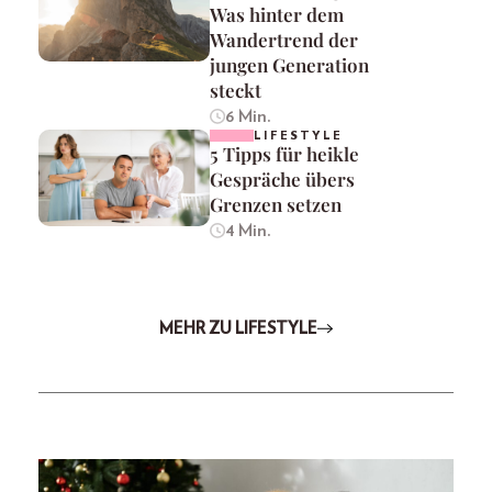
Was hinter dem
Wandertrend der
jungen Generation
steckt
6 Min.
LIFESTYLE
5 Tipps für heikle
Gespräche übers
Grenzen setzen
4 Min.
MEHR ZU LIFESTYLE