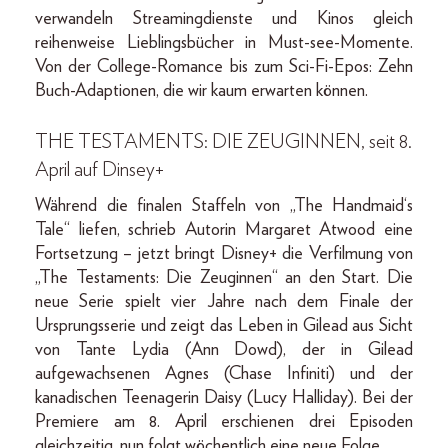
verwandeln Streamingdienste und Kinos gleich
reihenweise Lieblingsbücher in Must-see-Momente.
Von der College-Romance bis zum Sci-Fi-Epos: Zehn
Buch-Adaptionen, die wir kaum erwarten können.
THE TESTAMENTS: DIE ZEUGINNEN, seit 8.
April auf Dinsey+
Während die finalen Staffeln von „The Handmaid‘s
Tale“ liefen, schrieb Autorin Margaret Atwood eine
Fortsetzung – jetzt bringt Disney+ die Verfilmung von
„The Testaments: Die Zeuginnen“ an den Start. Die
neue Serie spielt vier Jahre nach dem Finale der
Ursprungsserie und zeigt das Leben in Gilead aus Sicht
von Tante Lydia (Ann Dowd), der in Gilead
aufgewachsenen Agnes (Chase Infiniti) und der
kanadischen Teenagerin Daisy (Lucy Halliday). Bei der
Premiere am 8. April erschienen drei Episoden
gleichzeitig, nun folgt wöchentlich eine neue Folge.