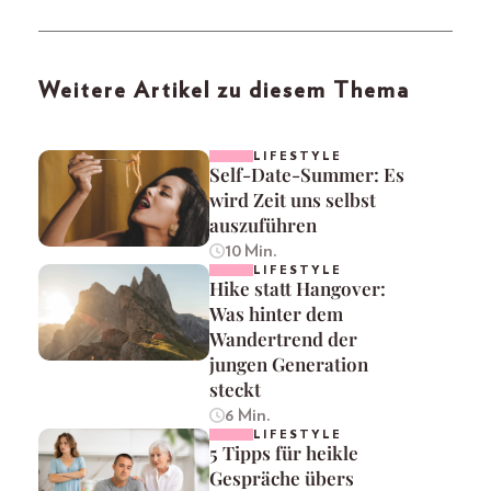
Weitere Artikel zu diesem Thema
LIFESTYLE
Self-Date-Summer: Es
wird Zeit uns selbst
auszuführen
10 Min.
LIFESTYLE
Hike statt Hangover:
Was hinter dem
Wandertrend der
jungen Generation
steckt
6 Min.
LIFESTYLE
5 Tipps für heikle
Gespräche übers