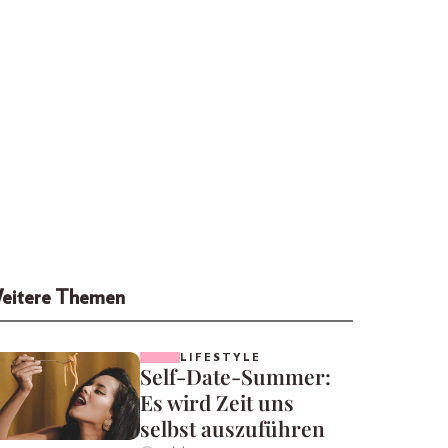
eitere Themen
LIFESTYLE
Self-Date-Summer:
Es wird Zeit uns
selbst auszuführen