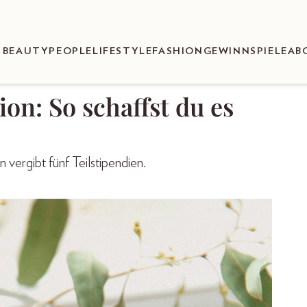
BEAUTY
PEOPLE
LIFESTYLE
FASHION
GEWINNSPIELE
AB
n: So schaffst du es
vergibt fünf Teilstipendien.